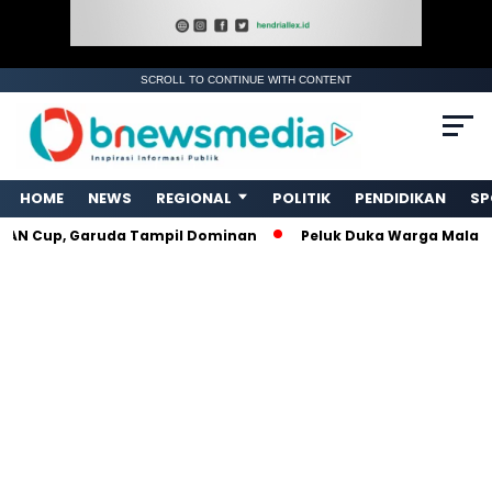
SCROLL TO CONTINUE WITH CONTENT
. Ukuran gambar 480px x 600px
HOME
NEWS
REGIONAL
POLITIK
PENDIDIKAN
SP
 Cup, Garuda Tampil Dominan
Peluk Duka Warga Malalo, Re