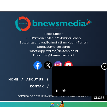
Head Office :
Jl. S Parman No.87 Lt. 2 Malana Ponco,
Batuangsangkar, Baringin, Lima Kaum, Tanah
Datar, Sumatera Barat
Whatsapp: wa.me/devtech.co.id
Email: info@bnewsmedia.id
✖
HOME
ABOUT US
REDAKSI
MEDIA SIBER
KONTAK
INDEX BERITA
COPYRIGHT © 2026 BNEWSMEDIA.ID - ALL RIGHTS RESERVED
CLOSE