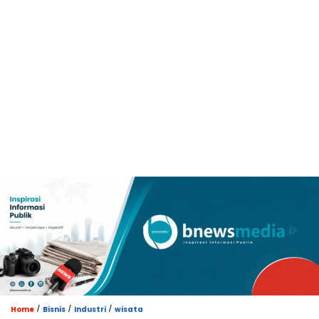
/
/
/
Home
Bisnis
Industri
wisata