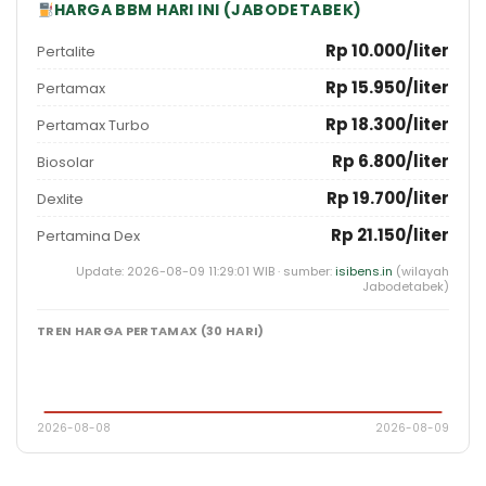
HARGA BBM HARI INI (JABODETABEK)
Rp 10.000/liter
Pertalite
Rp 15.950/liter
Pertamax
Rp 18.300/liter
Pertamax Turbo
Rp 6.800/liter
Biosolar
Rp 19.700/liter
Dexlite
Rp 21.150/liter
Pertamina Dex
Update: 2026-08-09 11:29:01 WIB · sumber:
isibens.in
(wilayah
Jabodetabek)
TREN HARGA PERTAMAX (30 HARI)
2026-08-08
2026-08-09