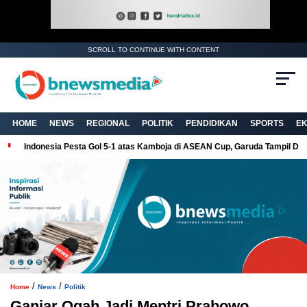
SCROLL TO CONTINUE WITH CONTENT
. Ukuran gambar 480px x 600px
HOME
NEWS
REGIONAL
POLITIK
PENDIDIKAN
SPORTS
E
Indonesia Pesta Gol 5-1 atas Kamboja di ASEAN Cup, Garuda Tampil Do
/
/
Home
News
Politik
Ganjar Ogah Jadi Mentri Prabowo,