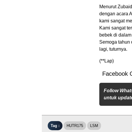
Menurut Zubaida
dengan acara A
kami sangat me
Kami sangat te
bebek di dalam 
Semoga tahun d
lagi, tuturnya.
(**Lap)
Facebook 
Follow What
untuk update
Tag :
HUTR175
LSM