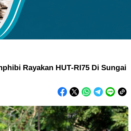
kuran gambar 480px x 600px
phibi Rayakan HUT-RI75 Di Sungai