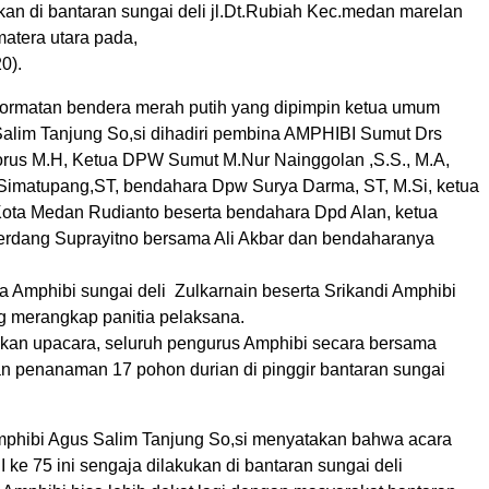
kan di bantaran sungai deli jl.Dt.Rubiah Kec.medan marelan
atera utara pada,
0).
rmatan bendera merah putih yang dipimpin ketua umum
alim Tanjung So,si dihadiri pembina AMPHIBI Sumut Drs
orus M.H, Ketua DPW Sumut M.Nur Nainggolan ,S.S., M.A,
 Simatupang,ST, bendahara Dpw Surya Darma, ST, M.Si, ketua
ta Medan Rudianto beserta bendahara Dpd Alan, ketua
erdang Suprayitno bersama Ali Akbar dan bendaharanya
ua Amphibi sungai deli Zulkarnain beserta Srikandi Amphibi
ng merangkap panitia pelaksana.
kan upacara, seluruh pengurus Amphibi secara bersama
 penanaman 17 pohon durian di pinggir bantaran sungai
phibi Agus Salim Tanjung So,si menyatakan bahwa acara
 ke 75 ini sengaja dilakukan di bantaran sungai deli