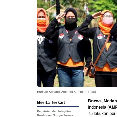
Barisan Srikandi Amphibi Sumatera Utara
Bnews, Meda
Berita Terkait
Indonesia (
AMP
Kepatutan dan Integritas
75 lakukan per
Konferensi Sungai Trawas