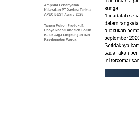
jl.dt.rubiah ag
Amphibi Pertanyakan
sungai.
Kelayakan PT Xaviera Terima
APEC BEST Award 2025
“Ini adalah seb
dalam rangkaia
Tanam Pohon Produktif,
dilakukan pema
Upaya Nagari Andaleh Baruh
Bukik Jaga Lingkungan dan
september 2020
Keselamatan Warga
Setidaknya kam
sadar akan pen
ini tercemar sa