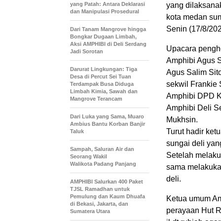
yang Patah: Antara Deklarasi
yang dilaksana
dan Manipulasi Prosedural
kota medan sum
Senin (17/8/202
Dari Tanam Mangrove hingga
Bongkar Dugaan Limbah,
Aksi AMPHIBI di Deli Serdang
Upacara pengho
Jadi Sorotan
Amphibi Agus S
Darurat Lingkungan: Tiga
Agus Salim Sit
Desa di Percut Sei Tuan
sekwil Frankie
Terdampak Busa Diduga
Limbah Kimia, Sawah dan
Amphibi DPD Ko
Mangrove Terancam
Amphibi Deli S
Dari Luka yang Sama, Muaro
Mukhsin.
Ambius Bantu Korban Banjir
Turut hadir ket
Taluk
sungai deli ya
Sampah, Saluran Air dan
Setelah melaku
Seorang Wakil
Walikota Padang Panjang
sama melakukan
deli.
AMPHIBI Salurkan 400 Paket
TJSL Ramadhan untuk
Pemulung dan Kaum Dhuafa
Ketua umum Am
di Bekasi, Jakarta, dan
perayaan Hut RI
Sumatera Utara