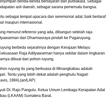
enyimpan benda-benda bersejarah dan purbakala. Sebagai
apatan asli daerah, sebagai sarana pemersatu bangsa.
itu sebagai tempat upacara dan seremonial adat, baik bertaraf
nal maupun internasional.
ng menurut referensi yang ada, dibangun setelah raja
tyawarman dari Dharmasraya pindah ke Pagaruyung.
ruyung berbeda sejarahnya dengan Kerajaan Melayu
ekuasaan Raja Adityawarman hanya sekitar dalam lingkaran
arnya dibuat dari pohon ruyung.
pohon ruyung itu yang berkuasa di Minangkabau adalah
ari. Tentu yang lebih dekat adalah penghulu Nagari
avis, 1984).(an/LAP)
yuti Dt. Rajo Pangulu. Ketua Umum Lembaga Kerapatan Adat
bau (LKAAM) Sumatera Barat.