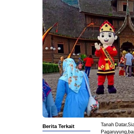
Tanah Datar,Si
Berita Terkait
Pagaruyung,ba