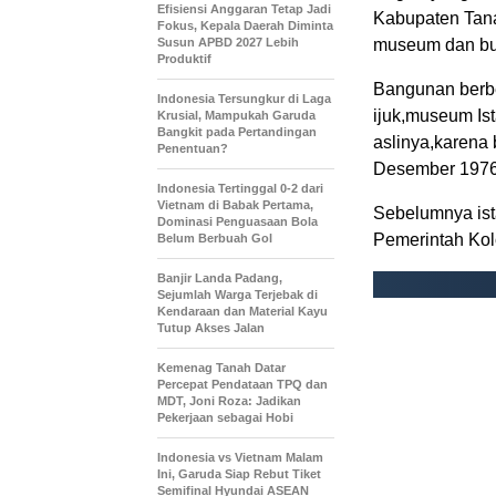
Efisiensi Anggaran Tetap Jadi
Kabupaten Tana
Fokus, Kepala Daerah Diminta
Susun APBD 2027 Lebih
museum dan buk
Produktif
Bangunan berbe
Indonesia Tersungkur di Laga
ijuk,museum Is
Krusial, Mampukah Garuda
Bangkit pada Pertandingan
aslinya,karena
Penentuan?
Desember 1976
Indonesia Tertinggal 0-2 dari
Vietnam di Babak Pertama,
Sebelumnya ist
Dominasi Penguasaan Bola
Pemerintah Kol
Belum Berbuah Gol
Banjir Landa Padang,
Sejumlah Warga Terjebak di
Kendaraan dan Material Kayu
Tutup Akses Jalan
Kemenag Tanah Datar
Percepat Pendataan TPQ dan
MDT, Joni Roza: Jadikan
Pekerjaan sebagai Hobi
Indonesia vs Vietnam Malam
Ini, Garuda Siap Rebut Tiket
Semifinal Hyundai ASEAN