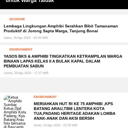
Jalan
sebagai Hobi
Warga Jadi Pertimbangan Utama
Sorotan
Sawah dan Mangrove Terancam
Pendidikan
Hati
Mangrove
Solar Bersubsidi di Tiga SPBU
untuk Warga Taluak
EKONOMI
Lembaga Lingkungan Amphibi Serahkan Bibit Tamanaman
Produktif di Jorong Sapta Marga, Tanjung Bonai
Sabtu, 29 Agu 2020 - 00:28 WIB
ENVIRONMENT
YASOS BKS & AMPHIBI TINGKATKAN KETRAMPILAN WARGA
BINAAN LAPAS KELAS II A BULAK KAPAL DALAM
PEMBUATAN SABUN
Jumat, 28 Agu 2020 - 17:37 WIB
ENVIRONMENT
MERIAHKAN HUT RI KE 75 AMPHIBI ,KPS
BATANG ARAU,TBM LENTERA KOTA
TUA,PADANG HERITAGE ADAKAN LOMBA
ANAK-ANAK DAN AKSI BERSIH
Senin, 24 Agu 2020 - 22:39 WIB