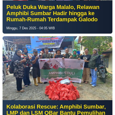
Peluk Duka Warga Malalo, Relawan
Amphibi Sumbar Hadir hingga ke
Rumah-Rumah Terdampak Galodo
Minggu, 7 Des 2025 - 04:05 WIB
Kolaborasi Rescue: Amphibi Sumbar,
LMP dan LSM QBar Bantu Pemulihan